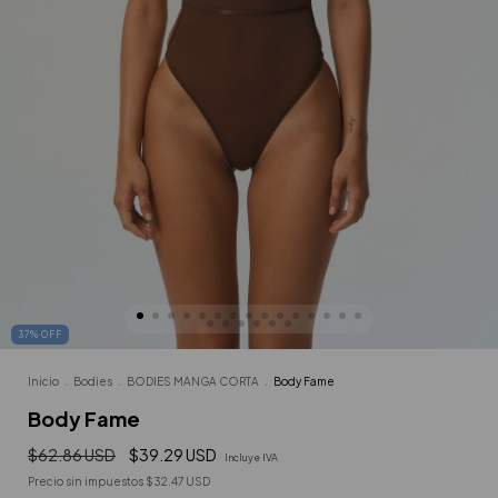
37
%
OFF
Inicio
.
Bodies
.
BODIES MANGA CORTA
.
Body Fame
Body Fame
$62.86 USD
$39.29 USD
Incluye IVA
Precio sin impuestos
$32.47 USD