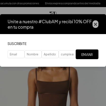
mula con otras promociones
Envios express comprando antes del mediodía
3 cuo
Unite a nuestro #ClubAM y recibí 10% OFF
×
en tu compra
SUSCRIBITE
ENVIAR