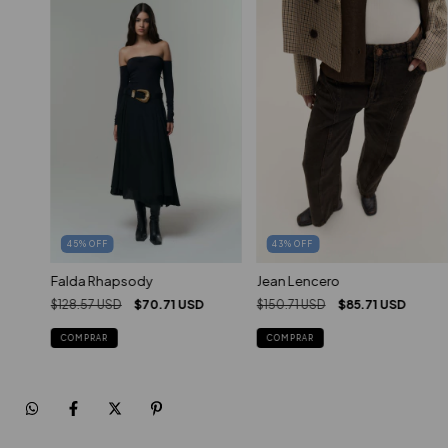
45
%
OFF
43
%
OFF
Falda Rhapsody
Jean Lencero
$128.57 USD
$70.71 USD
$150.71 USD
$85.71 USD
COMPRAR
COMPRAR