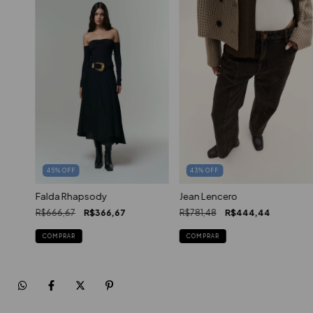
45
%
OFF
43
%
OFF
Falda Rhapsody
Jean Lencero
R$666,67
R$366,67
R$781,48
R$444,44
COMPRAR
COMPRAR