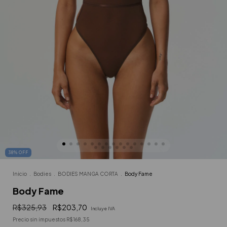
38
%
OFF
Inicio
.
Bodies
.
BODIES MANGA CORTA
.
Body Fame
Body Fame
R$325,93
R$203,70
Incluye IVA
Precio sin impuestos
R$168,35