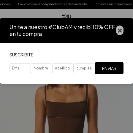
es
Envios express comprando antes del mediodía
3 cuotas sin interés y 6 cuota
Unite a nuestro #ClubAM y recibí 10% OFF
×
en tu compra
SUSCRIBITE
ENVIAR