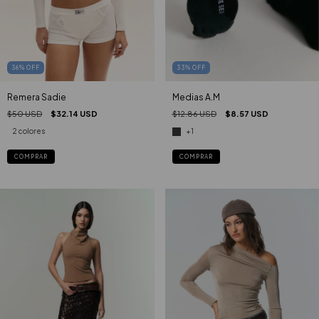
33
%
OFF
36
%
OFF
Medias A.M
Remera Sadie
$12.86 USD
$8.57 USD
$50 USD
$32.14 USD
+1
2 colores
COMPRAR
COMPRAR