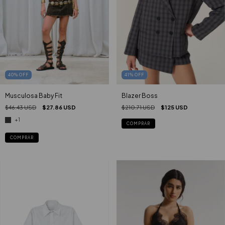
40
%
OFF
41
%
OFF
Musculosa Baby Fit
Blazer Boss
$46.43 USD
$27.86 USD
$210.71 USD
$125 USD
+1
COMPRAR
COMPRAR