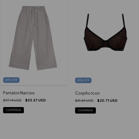
45
%
OFF
50
%
OFF
Pantalon Narciso
Corpiño Icon
$97.14 USD
$53.57 USD
$41.43 USD
$20.71 USD
COMPRAR
COMPRAR