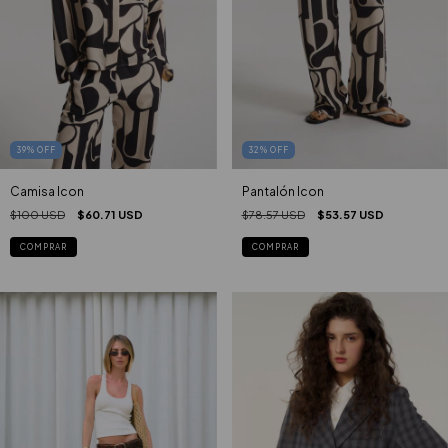
32
%
OFF
39
%
OFF
Pantalón Icon
Camisa Icon
$78.57 USD
$53.57 USD
$100 USD
$60.71 USD
COMPRAR
COMPRAR