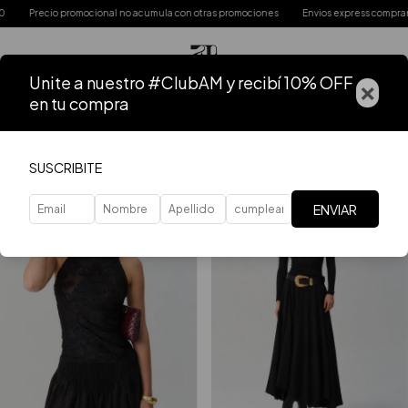
ocional no acumula con otras promociones
Envios express comprando antes del med
Unite a nuestro #ClubAM y recibí 10% OFF
×
en tu compra
Inicio
.
Ropa
FILTRAR
SUSCRIBITE
ENVIAR