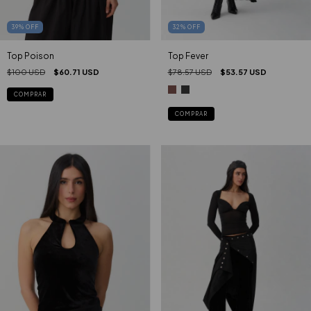
39
%
OFF
32
%
OFF
Top Poison
Top Fever
$100 USD
$60.71 USD
$78.57 USD
$53.57 USD
COMPRAR
COMPRAR