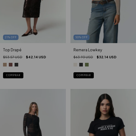
21
%
OFF
50
%
OFF
Top Drapé
Remera Lowkey
$53.57 USD
$42.14 USD
$63.93 USD
$32.14 USD
COMPRAR
COMPRAR