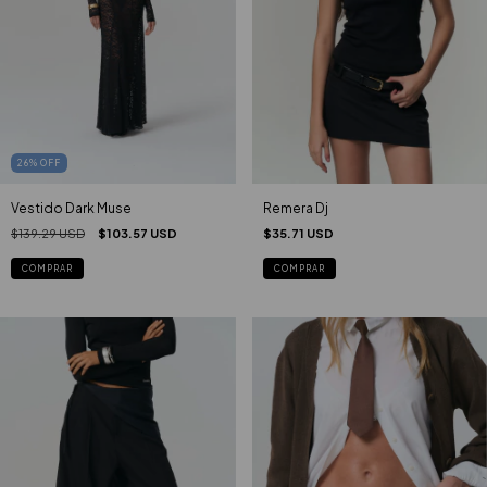
26
%
OFF
Vestido Dark Muse
Remera Dj
$139.29 USD
$103.57 USD
$35.71 USD
COMPRAR
COMPRAR