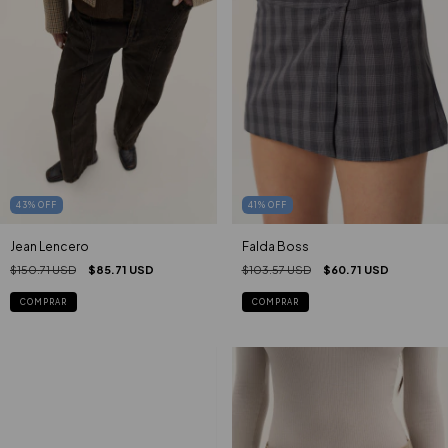
41
%
OFF
43
%
OFF
Falda Boss
Jean Lencero
$103.57 USD
$60.71 USD
$150.71 USD
$85.71 USD
COMPRAR
COMPRAR