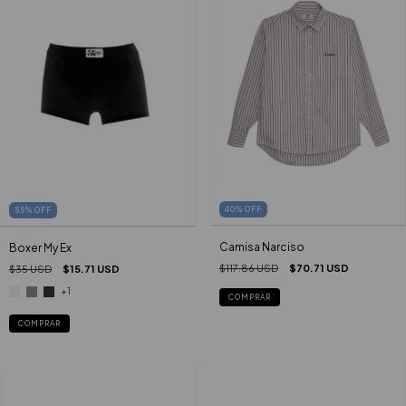
40
%
OFF
55
%
OFF
Camisa Narciso
Boxer My Ex
$117.86 USD
$70.71 USD
$35 USD
$15.71 USD
+1
COMPRAR
COMPRAR