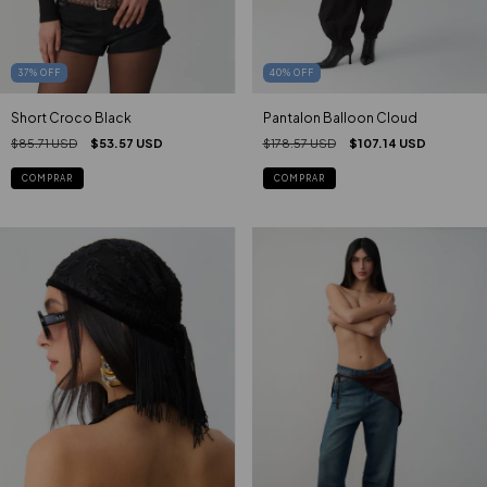
37
%
OFF
40
%
OFF
Short Croco Black
Pantalon Balloon Cloud
$85.71 USD
$53.57 USD
$178.57 USD
$107.14 USD
COMPRAR
COMPRAR