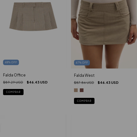
48
%
OFF
47
%
OFF
Falda Office
Falda West
$89.29 USD
$46.43 USD
$87.86 USD
$46.43 USD
COMPRAR
COMPRAR