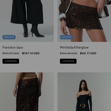
30
%
OFF
43
%
OFF
Pantalon Japo
Minifalda Afterglow
$153.57 USD
$107.14 USD
$106.43 USD
$60.71 USD
COMPRAR
COMPRAR