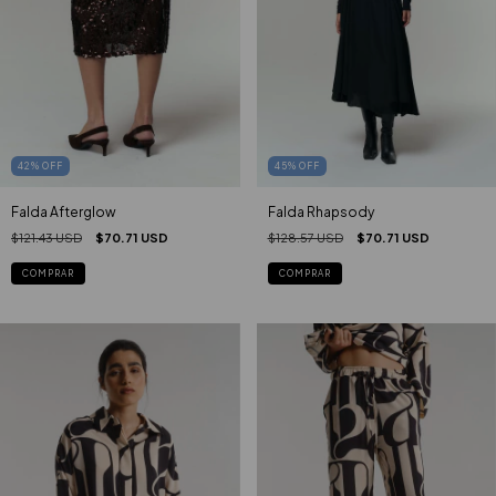
42
%
OFF
45
%
OFF
Falda Afterglow
Falda Rhapsody
$121.43 USD
$70.71 USD
$128.57 USD
$70.71 USD
COMPRAR
COMPRAR