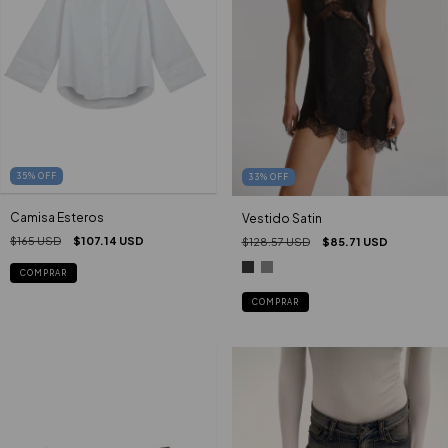
35
%
OFF
33
%
OFF
Camisa Esteros
Vestido Satin
$165 USD
$107.14 USD
$128.57 USD
$85.71 USD
COMPRAR
COMPRAR