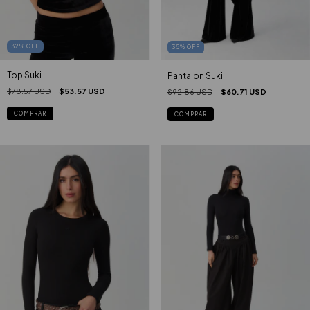
32
%
OFF
35
%
OFF
Top Suki
Pantalon Suki
$78.57 USD
$53.57 USD
$92.86 USD
$60.71 USD
COMPRAR
COMPRAR