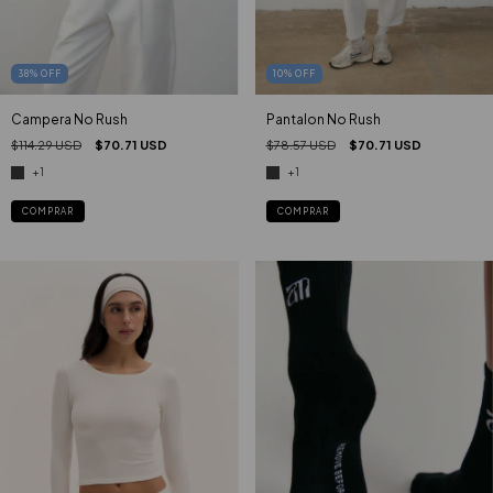
38
%
OFF
10
%
OFF
Campera No Rush
Pantalon No Rush
$114.29 USD
$70.71 USD
$78.57 USD
$70.71 USD
+1
+1
COMPRAR
COMPRAR