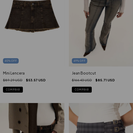
40
%
OFF
49
%
OFF
Mini Lencera
Jean Bootcut
$89.29 USD
$53.57 USD
$166.43 USD
$85.71 USD
COMPRAR
COMPRAR