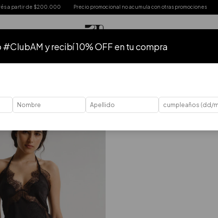
 partir de $200.000
Precio promocional no acumula con otras promociones
Envio
o #ClubAM y recibí 10% OFF en tu compra
HASTA 50% OFF
HASTA 40% OFF
HASTA 30% OFF
HASTA 20%