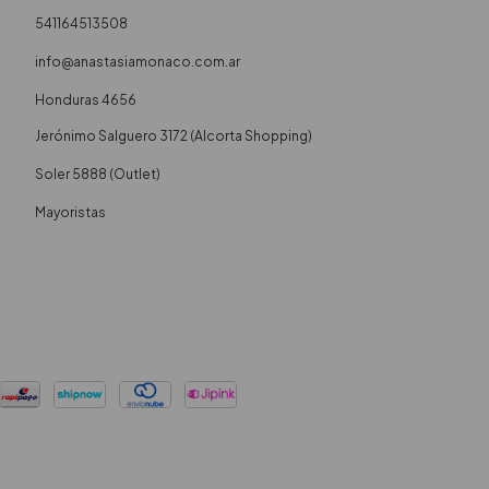
541164513508
info@anastasiamonaco.com.ar
Honduras 4656
Soler 5888 (Outlet)
Mayoristas