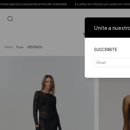
 express comprando antes del mediodía
3 cuotas sin interés y 6 cuotas sin interés a
Unite a nuestr
Inicio
VER TODO
Inicio
.
Ropa
.
VESTIDOS
SUSCRIBITE