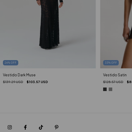
33
%
OFF
26
%
OFF
Vestido Satin
Vestido Dark Muse
$128.57 USD
$8
$139.29 USD
$103.57 USD