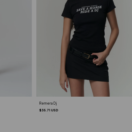
Remera Dj
$35.71 USD