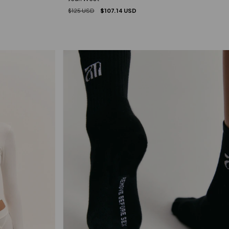
$125 USD
$107.14 USD