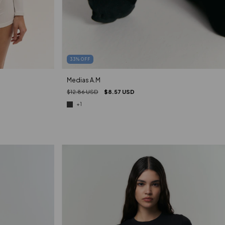
33
%
OFF
Medias A.M
$12.86 USD
$8.57 USD
+1