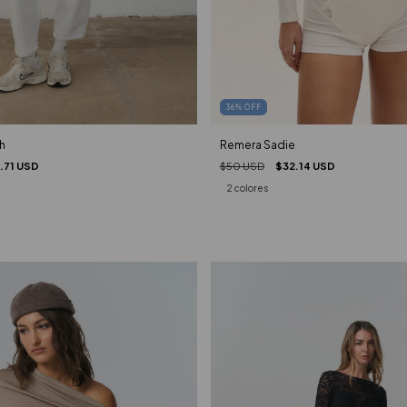
36
%
OFF
h
Remera Sadie
.71 USD
$50 USD
$32.14 USD
2 colores