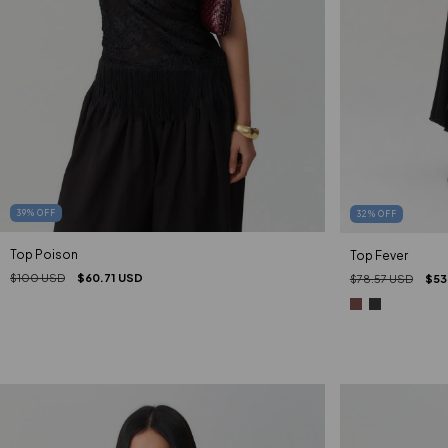
39
%
OFF
32
%
OFF
Top Poison
Top Fever
$100 USD
$60.71 USD
$78.57 USD
$53