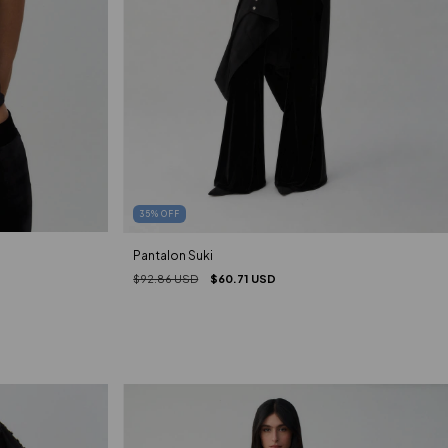
35
%
OFF
Pantalon Suki
$92.86 USD
$60.71 USD