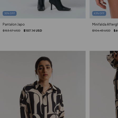
30
%
OFF
43
%
OFF
Pantalon Japo
Minifalda Afterg
$153.57 USD
$107.14 USD
$106.43 USD
$6