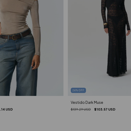
26
%
OFF
Vestido Dark Muse
.14 USD
$139.29 USD
$103.57 USD