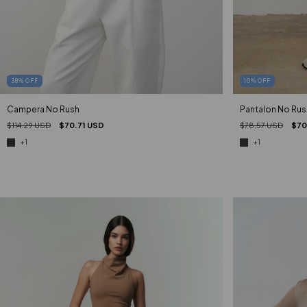
38
%
OFF
10
%
OFF
Campera No Rush
Pantalon No Rus
$114.29 USD
$70.71 USD
$78.57 USD
$70
+1
+1