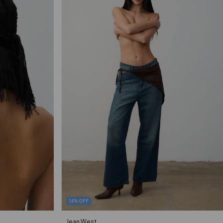
14
%
OFF
Jean West