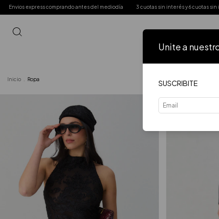
diodía
3 cuotas sin interés y 6 cuotas sin interés a partir de $200.000
Precio pr
Unite a nuestr
Inicio
VER 
Inicio
.
Ropa
SUSCRIBITE