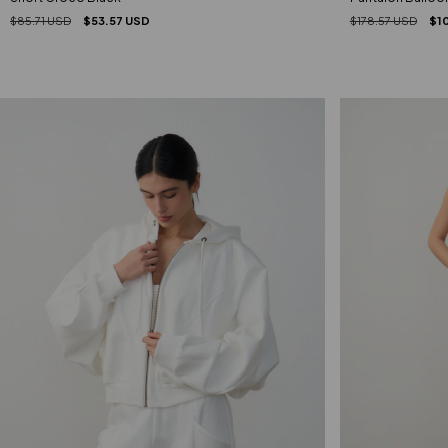
$85.71 USD
$53.57 USD
$178.57 USD
$1