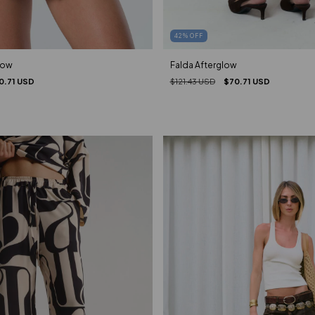
42
%
OFF
low
Falda Afterglow
0.71 USD
$121.43 USD
$70.71 USD