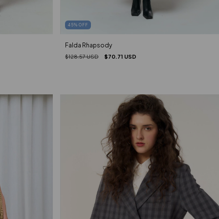
45
%
OFF
Falda Rhapsody
$128.57 USD
$70.71 USD