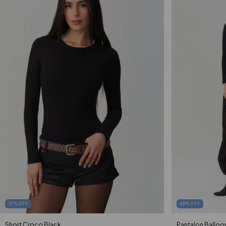
37
%
OFF
40
%
OFF
Short Croco Black
Pantalon Balloo