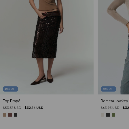
40
%
OFF
50
%
OFF
Top Drapé
Remera Lowkey
$53.57 USD
$32.14 USD
$63.93 USD
$32