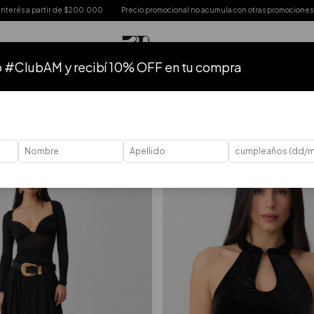
omocional no acumula con otras promociones
Envios express comprando antes del m
o #ClubAM y recibí 10% OFF en tu compra
TODO
HASTA 50% OFF
HASTA 40% OFF
HASTA 30% OFF