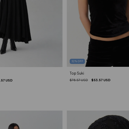
32
%
OFF
Top Suki
$78.57 USD
$53.57 USD
.57 USD