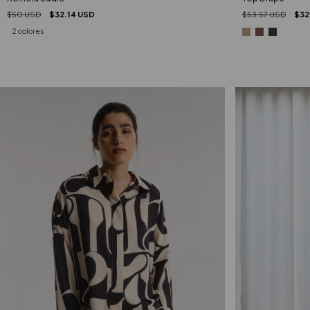
$53.57 USD
$32
$50 USD
$32.14 USD
2 colores