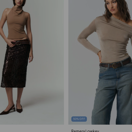
50
%
OFF
Remera Lowkey