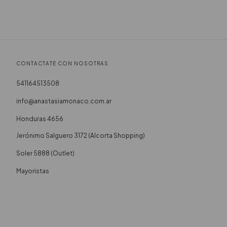
CONTACTATE CON NOSOTRAS
541164513508
info@anastasiamonaco.com.ar
Honduras 4656
Soler 5888 (Outlet)
Mayoristas