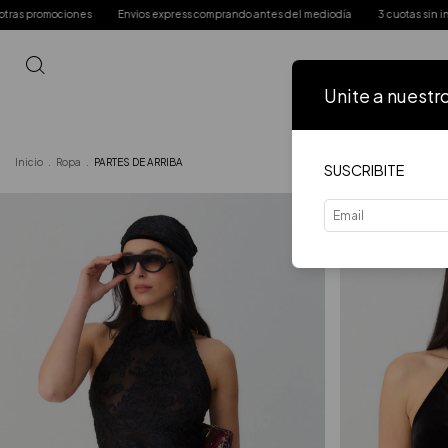
Envios express comprando antes del mediodía
3 cuotas sin interés y 6 cuotas sin in
Unite a nuestr
Inicio
VER 
Inicio
.
Ropa
.
PARTES DE ARRIBA
SUSCRIBITE