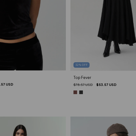
32
%
OFF
Top Fever
.57 USD
$78.57 USD
$53.57 USD