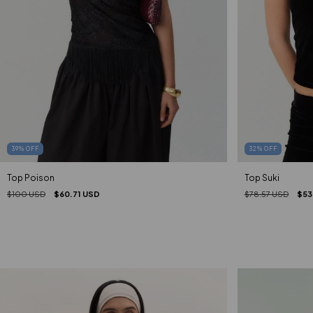
39
%
OFF
32
%
OFF
Top Poison
Top Suki
$100 USD
$60.71 USD
$78.57 USD
$53