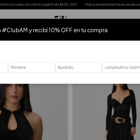
terés a partir de $200.000
Precio promocional no acumula con otras promociones
o #ClubAM y recibí 10% OFF en tu compra
TODO
HASTA 50% OFF
HASTA 40% OFF
HASTA 30% OFF