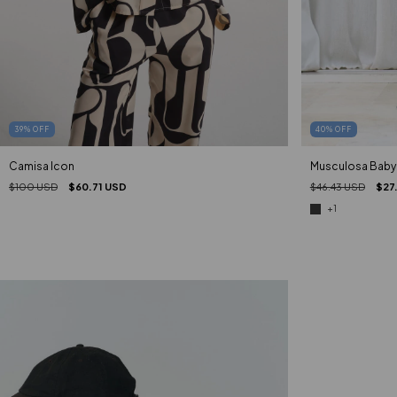
40
%
OFF
39
%
OFF
Musculosa Baby 
Camisa Icon
$46.43 USD
$27
$100 USD
$60.71 USD
+1