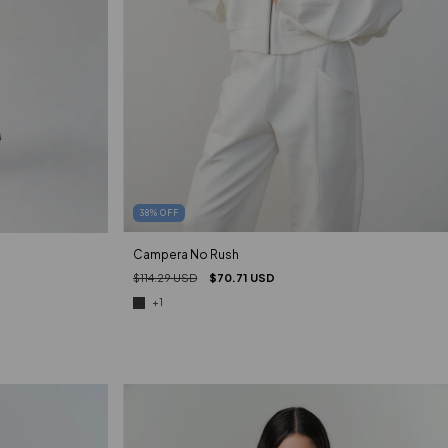
38
%
OFF
Campera No Rush
$114.29 USD
$70.71 USD
+1