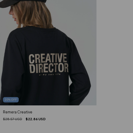
20
%
OFF
Remera Creative
$28.57 USD
$22.86 USD