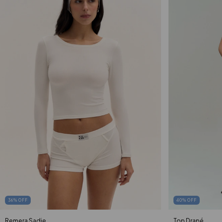
40
%
OFF
36
%
OFF
Top Drapé
Remera Sadie