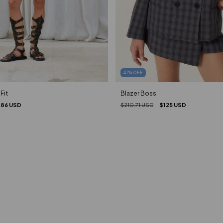
41
%
OFF
Fit
Blazer Boss
.86 USD
$210.71 USD
$125 USD