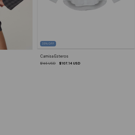
35
%
OFF
Camisa Esteros
$165 USD
$107.14 USD