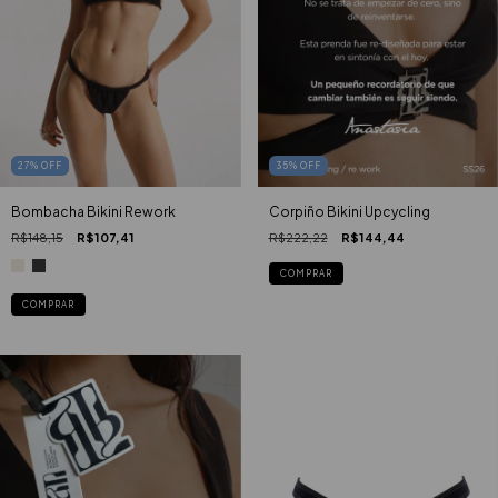
35
%
OFF
27
%
OFF
Corpiño Bikini Upcycling
Bombacha Bikini Rework
R$222,22
R$144,44
R$148,15
R$107,41
COMPRAR
COMPRAR