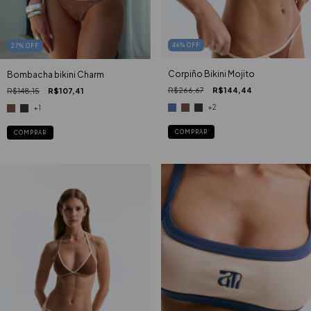
46
%
OFF
27
%
OFF
Corpiño Bikini Mojito
Bombacha bikini Charm
R$266,67
R$144,44
R$148,15
R$107,41
+2
+1
COMPRAR
COMPRAR