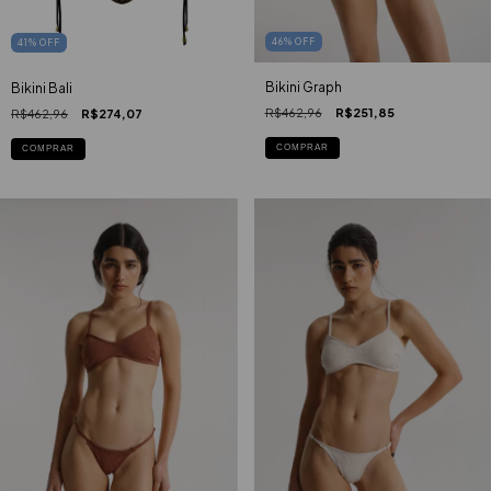
46
%
OFF
41
%
OFF
Bikini Graph
Bikini Bali
R$462,96
R$251,85
R$462,96
R$274,07
COMPRAR
COMPRAR