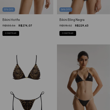
51
%
OFF
56
%
OFF
Bikini Hotfix
Bikini Bling Negra
R$555,56
R$274,07
R$518,52
R$229,63
COMPRAR
COMPRAR