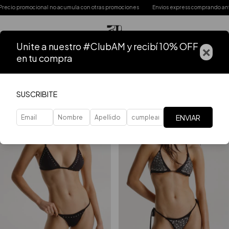
ional no acumula con otras promociones
Envios express comprando antes del medi
Unite a nuestro #ClubAM y recibí 10% OFF
×
en tu compra
Inicio
.
Trajes de baño
.
BIKINIS
FILTRAR
SUSCRIBITE
ENVIAR