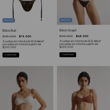
46
%
OFF
41
%
OFF
Bikini Graph
Bikini Bali
$125.000
$68.000
$125.000
$74.000
3
cuotas sin interés de
$ 22.666,67
3
cuotas sin interés de
$ 24.666,67
COMPRAR
COMPRAR