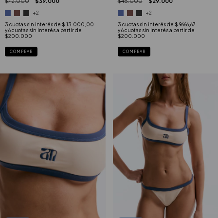
$72.000
$39.000
$48.000
$29.000
+2
+2
3
cuotas sin interés de
$ 13.000,00
3
cuotas sin interés de
$ 9666,67
COMPRAR
COMPRAR