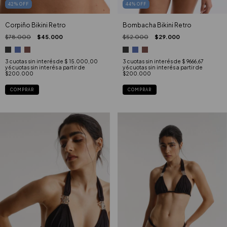
42
%
OFF
44
%
OFF
Corpiño Bikini Retro
Bombacha Bikini Retro
$78.000
$45.000
$52.000
$29.000
3
cuotas sin interés de
$ 15.000,00
3
cuotas sin interés de
$ 9666,67
COMPRAR
COMPRAR