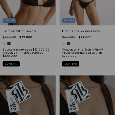
35
%
OFF
28
%
OFF
Corpiño Bikini Rework
Bombacha Bikini Rework
$60.000
$39.000
$40.000
$29.000
3
cuotas sin interés de
$ 13.000,00
3
cuotas sin interés de
$ 9666,67
COMPRAR
COMPRAR