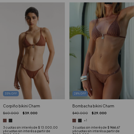
35
%
OFF
28
%
OFF
Corpiño bikini Charm
Bombacha bikini Charm
$60.000
$39.000
$40.000
$29.000
+1
3
cuotas sin interés de
$ 13.000,00
3
cuotas sin interés de
$ 9666,67