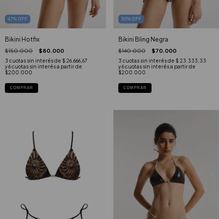
47
%
OFF
50
%
OFF
Bikini Hotfix
Bikini Bling Negra
$150.000
$80.000
$140.000
$70.000
3
cuotas sin interés de
$ 26.666,67
3
cuotas sin interés de
$ 23.333,33
COMPRAR
COMPRAR