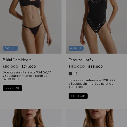
43
%
OFF
33
%
OFF
Enteriza Hotfix
Bikini Gem Negra
$150.000
$85.000
$110.000
$74.000
3
cuotas sin interés de
$ 24.666,67
+1
3
cuotas sin interés de
$ 28.333,33
COMPRAR
COMPRAR