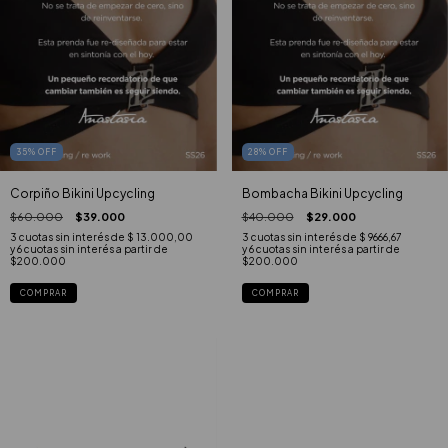
35
%
OFF
28
%
OFF
Corpiño Bikini Upcycling
Bombacha Bikini Upcycling
$60.000
$39.000
$40.000
$29.000
3
cuotas sin interés de
$ 13.000,00
3
cuotas sin interés de
$ 9666,67
COMPRAR
COMPRAR