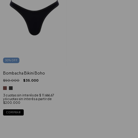
30
%
OFF
Bombacha Bikini Boho
$50.000
$35.000
3
cuotas sin interés de
$ 11.666,67
COMPRAR