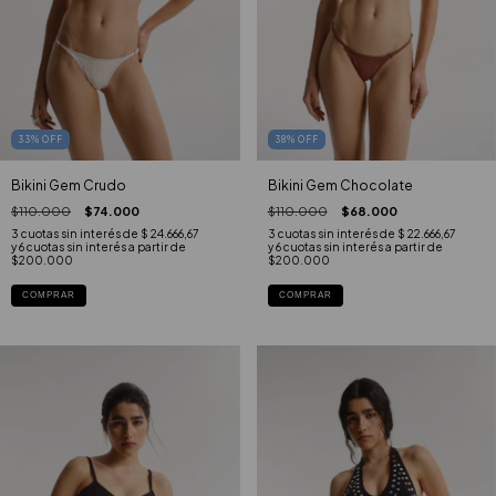
33
%
OFF
38
%
OFF
Bikini Gem Crudo
Bikini Gem Chocolate
$110.000
$74.000
$110.000
$68.000
3
cuotas sin interés de
$ 24.666,67
3
cuotas sin interés de
$ 22.666,67
COMPRAR
COMPRAR