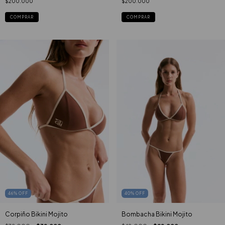
COMPRAR
COMPRAR
46
%
OFF
40
%
OFF
Corpiño Bikini Mojito
Bombacha Bikini Mojito