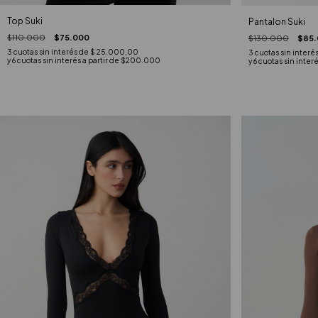
Top Suki
Pantalon Suki
$110.000
$75.000
$130.000
$85.
3
cuotas sin interés de
$ 25.000,00
3
cuotas sin interé