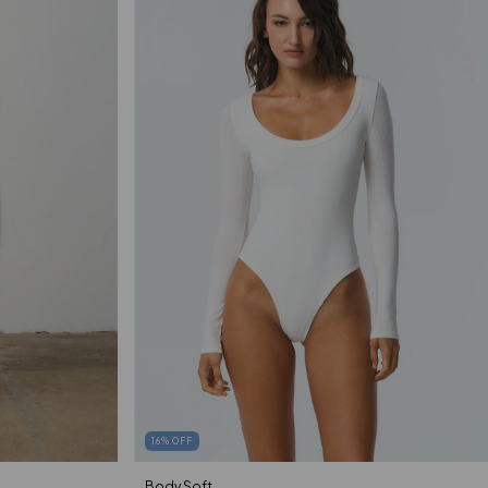
16
%
OFF
Body Soft