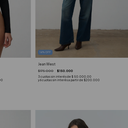
14
%
OFF
Jean West
$175.000
$150.000
3
cuotas sin interés de
$ 50.000,00