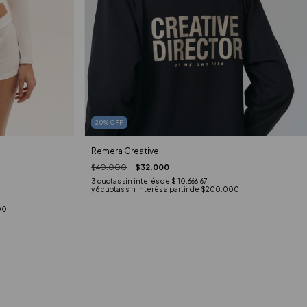
20
%
OFF
Remera Creative
$40.000
$32.000
3
cuotas sin interés de
$ 10.666,67