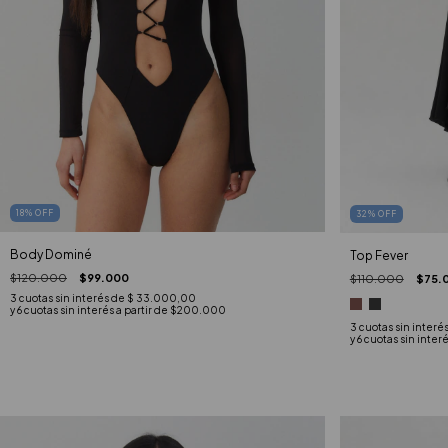
18
%
OFF
32
%
OFF
Body Dominé
Top Fever
$120.000
$99.000
$110.000
$75.
3
cuotas sin interés de
$ 33.000,00
3
cuotas sin interé