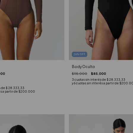
26
%
OFF
Body Oculto
000
$115.000
$85.000
3
cuotas sin interés de
$ 28.333,33
s de
$ 28.333,33