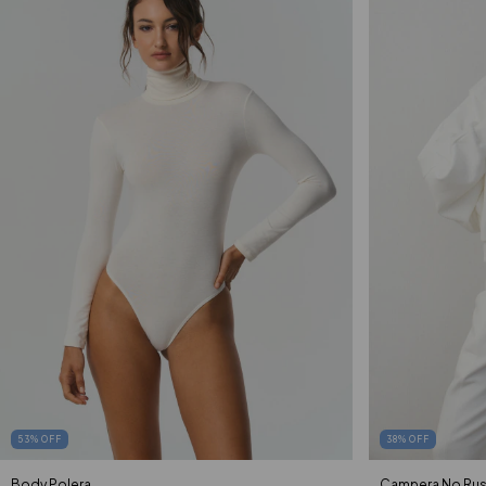
53
%
OFF
38
%
OFF
Body Polera
Campera No Ru