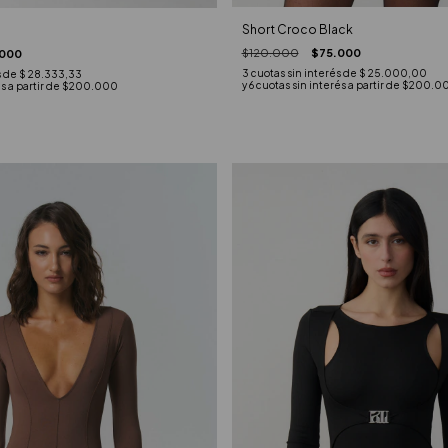
Short Croco Black
$120.000
$75.000
000
3
cuotas sin interés de
$ 25.000,00
s de
$ 28.333,33