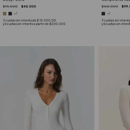
$95.000
$45.000
$160.000
$99.
+1
+1
3
cuotas sin interés de
$ 15.000,00
3
cuotas sin interé