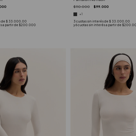
000
$110.000
$99.000
+1
s de
$ 33.000,00
3
cuotas sin interés de
$ 33.000,00