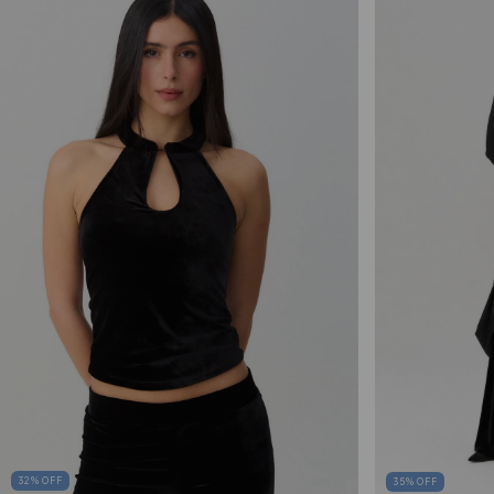
32
%
OFF
35
%
OFF