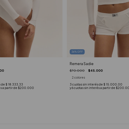
36
%
OFF
Remera Sadie
00
$70.000
$45.000
2 colores
s de
$ 18.333,33
3
cuotas sin interés de
$ 15.000,00