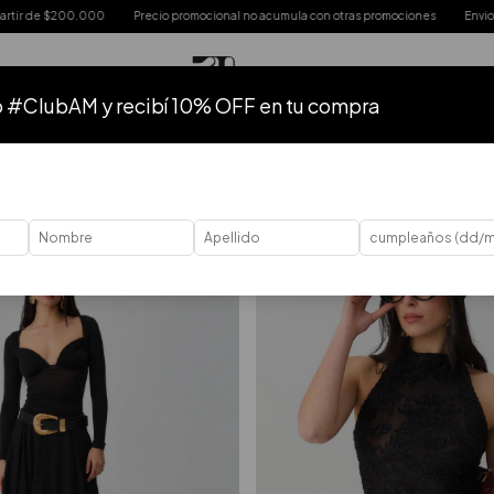
 promocional no acumula con otras promociones
Envios express comprando antes de
o #ClubAM y recibí 10% OFF en tu compra
TODO
HASTA 50% OFF
HASTA 40% OFF
HASTA 30% OFF