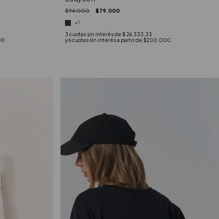
$94.000
$79.000
+1
3
cuotas sin interés de
$ 26.333,33