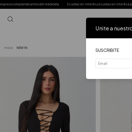
 mediodía
3 cuotas sin interés y 6 cuotas sin interés a partir de $200.000
Precio
Unite a nuestr
Inicio
VER 
Inicio
.
NEW IN
SUSCRIBITE