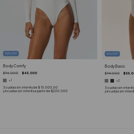
53
%
OFF
41
%
OFF
Body Comfy
Body Basic
$96.000
$45.000
$94.000
$55.0
+1
+2
3
cuotas sin interés de
$ 15.000,00
3
cuotas sin interé