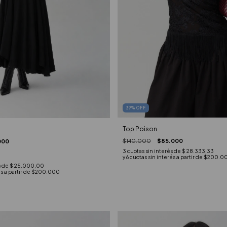
39
%
OFF
Top Poison
$140.000
$85.000
000
3
cuotas sin interés de
$ 28.333,33
s de
$ 25.000,00