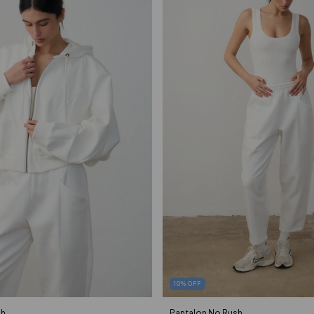
10
%
OFF
sh
Pantalon No Rush