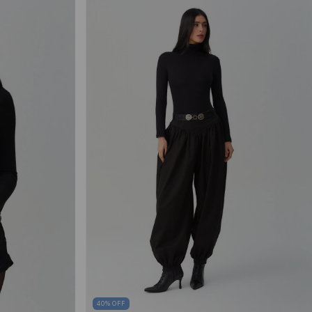
40
%
OFF