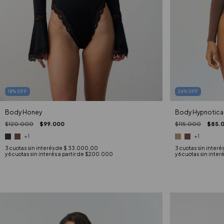
26
%
OFF
18
%
OFF
Body Hypnotica
Body Honey
$115.000
$85.
$120.000
$99.000
+1
+1
3
cuotas sin interé
3
cuotas sin interés de
$ 33.000,00