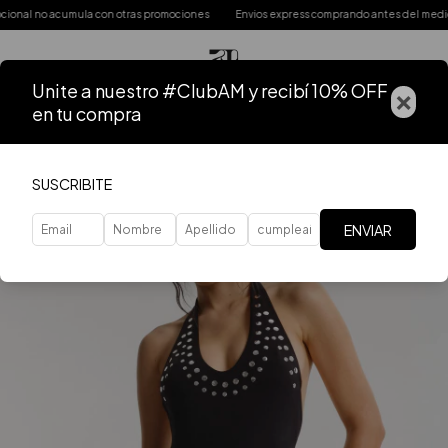
l no acumula con otras promociones
Envios express comprando antes del mediodía
Unite a nuestro #ClubAM y recibí 10% OFF
×
en tu compra
SUSCRIBITE
ENVIAR