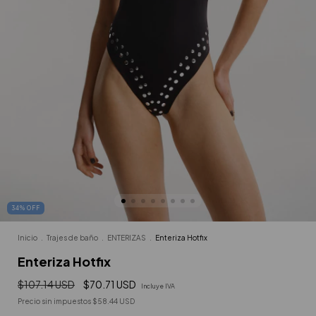
34
%
OFF
Inicio
.
Trajes de baño
.
ENTERIZAS
.
Enteriza Hotfix
Enteriza Hotfix
$107.14 USD
$70.71 USD
Incluye IVA
Precio sin impuestos
$58.44 USD