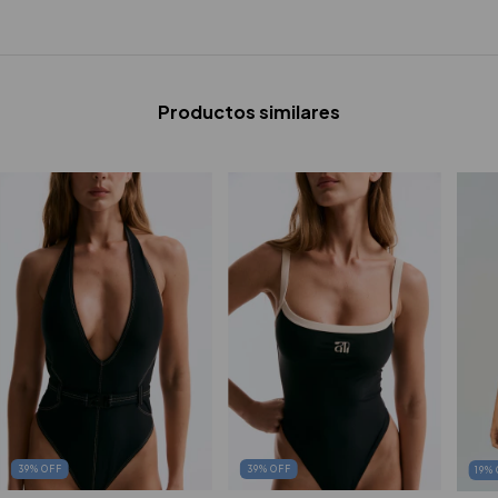
Productos similares
39
%
OFF
39
%
OFF
19
%