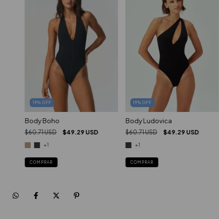
19
%
OFF
19
%
OFF
Body Ludovica
Body Boho
$60.71 USD
$49.29 USD
$60.71 USD
$49.29 USD
+1
+1
COMPRAR
COMPRAR