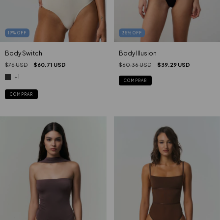
19
%
OFF
35
%
OFF
Body Switch
Body Illusion
$75 USD
$60.71 USD
$60.36 USD
$39.29 USD
+1
COMPRAR
COMPRAR