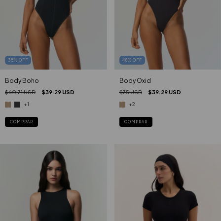
35
%
OFF
48
%
OFF
Body Boho
Body Oxid
$60.71 USD
$39.29 USD
$75 USD
$39.29 USD
+1
+2
COMPRAR
COMPRAR