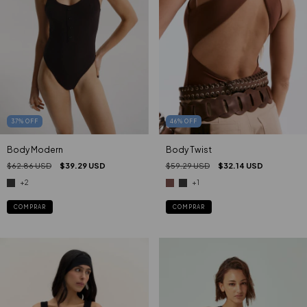
46
%
OFF
37
%
OFF
Body Twist
Body Modern
$59.29 USD
$32.14 USD
$62.86 USD
$39.29 USD
+1
+2
COMPRAR
COMPRAR