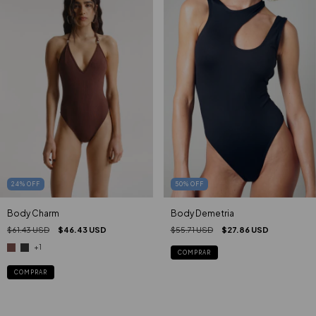
50
%
OFF
24
%
OFF
Body Demetria
Body Charm
$55.71 USD
$27.86 USD
$61.43 USD
$46.43 USD
+1
COMPRAR
COMPRAR