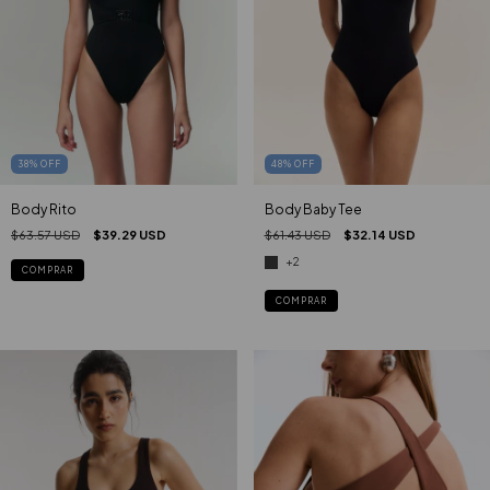
38
%
OFF
48
%
OFF
Body Rito
Body Baby Tee
$63.57 USD
$39.29 USD
$61.43 USD
$32.14 USD
+2
COMPRAR
COMPRAR