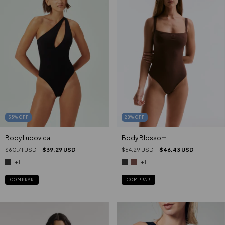
28
%
OFF
35
%
OFF
Body Blossom
Body Ludovica
$64.29 USD
$46.43 USD
$60.71 USD
$39.29 USD
+1
+1
COMPRAR
COMPRAR