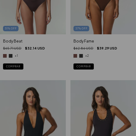
51
%
OFF
37
%
OFF
Body Beat
Body Fame
$65.71 USD
$32.14 USD
$62.86 USD
$39.29 USD
+1
+2
COMPRAR
COMPRAR