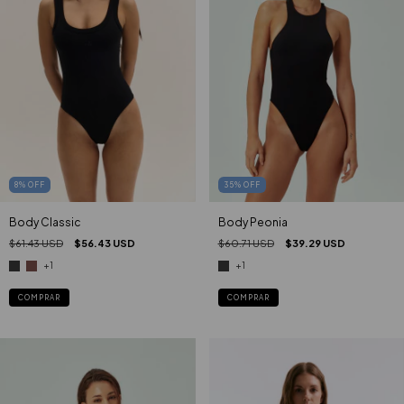
35
%
OFF
8
%
OFF
Body Peonia
Body Classic
$60.71 USD
$39.29 USD
$61.43 USD
$56.43 USD
+1
+1
COMPRAR
COMPRAR