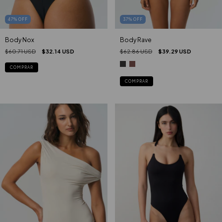
47
%
OFF
37
%
OFF
Body Nox
Body Rave
$60.71 USD
$32.14 USD
$62.86 USD
$39.29 USD
COMPRAR
COMPRAR