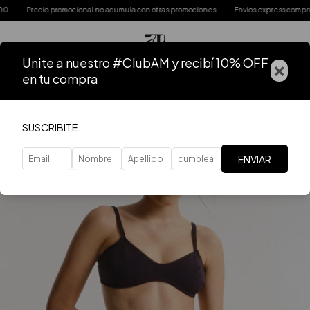
Precio promocional no acumula con otras promociones
Envios express comprand
Unite a nuestro #ClubAM y recibí 10% OFF
×
en tu compra
SUSCRIBITE
ENVIAR