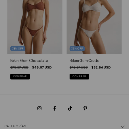
33
%
OFF
38
%
OFF
Bikini Gem Crudo
Bikini Gem Chocolate
$78.57 USD
$52.86 USD
$78.57 USD
$48.57 USD
COMPRAR
COMPRAR
CATEGORÍAS