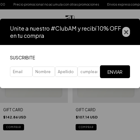
000
Precio promocional no acumula con otras promociones
Envios express compr
Unite a nuestro #ClubAM y recibí 10% OFF
×
en tu compra
Inicio
.
GIFT CARD
FILTRAR
SUSCRIBITE
ENVIAR
GIFT CARD
GIFT CARD
$142.86 USD
$107.14 USD
COMPRAR
COMPRAR