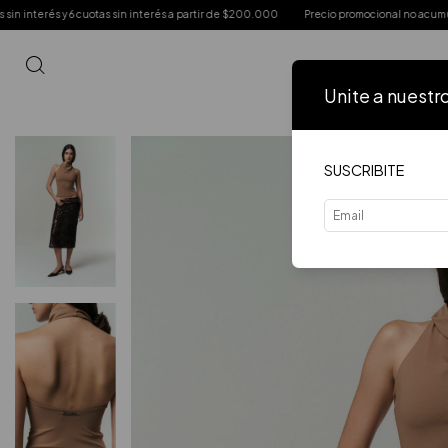
otas sin interés a partir de $200.000
Precio promocional no acumula con otras prom
Unite a nuestr
Inicio
VER 
SUSCRIBITE