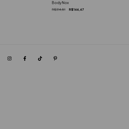
Body Nox
R$314,81
R$166,67