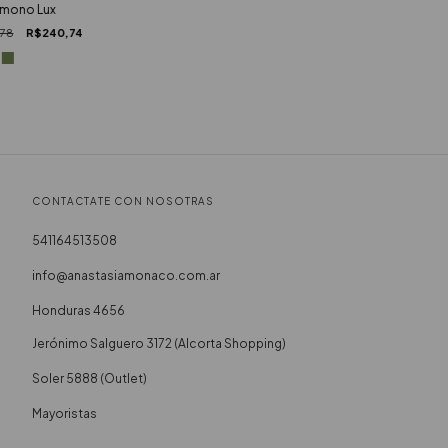
mono Lux
,78
R$240,74
CONTACTATE CON NOSOTRAS
541164513508
info@anastasiamonaco.com.ar
Honduras 4656
Soler 5888 (Outlet)
Mayoristas