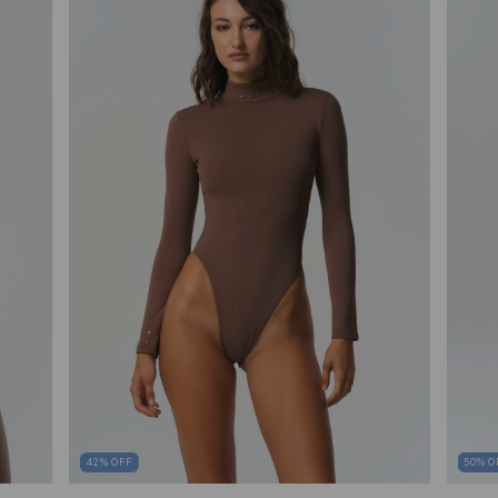
42
%
OFF
50
%
O