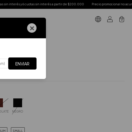
cuotas sin interés a partir de $200.000
Precio promocional no acumula con otras pro
0
×
GIFT CARD
ARTES DE ARRIBA
.
Top Drapé
é
ENVIAR
$166,67
Incluye IVA
stos
R$137,74
LATE
NEGRO
IUM
SMALL