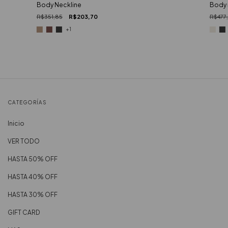
Body Neckline
Body 
R$351,85
R$203,70
R$477
+1
CATEGORÍAS
Inicio
VER TODO
HASTA 50% OFF
HASTA 40% OFF
HASTA 30% OFF
GIFT CARD