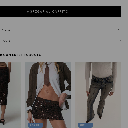
E PAGO
 ENVÍO
R CON ESTE PRODUCTO
43
%
OFF
48
%
OFF