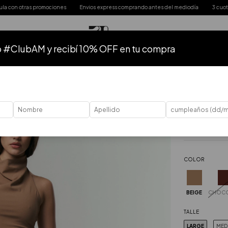
ociones
Envios express comprando antes del mediodía
3 cuotas sin interés y 6 
o #ClubAM y recibí 10% OFF en tu compra
TODO
HASTA 50% OFF
HASTA 40% OFF
HASTA 30% OFF
40
%
OFF
Inicio
.
Ropa
.
P
Top Drap
R$277,78
R
Precio sin impue
COLOR
BEIGE
CHOCO
TALLE
LARGE
MED