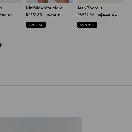
ow
Minifalda Afterglow
Jean Bootcut
366,67
R$551,85
R$314,81
R$862,96
R$444,44
J
R
COMPRAR
COMPRAR