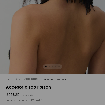
Inicio
.
Ropa
.
ACCESORIOS
.
Accesorio Top Poison
Accesorio Top Poison
$25 USD
Incluye IVA
Precio sin impuestos
$20.66 USD