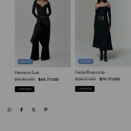
45
%
OFF
35
%
OFF
Falda Rhapsody
Pantalon Suki
$128.57 USD
$70.71 USD
$92.86 USD
$60.71 USD
COMPRAR
COMPRAR