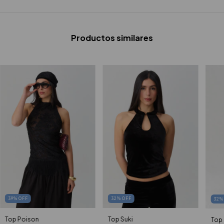
Productos similares
39
%
OFF
32
%
OFF
32
Top Poison
Top Suki
Top 