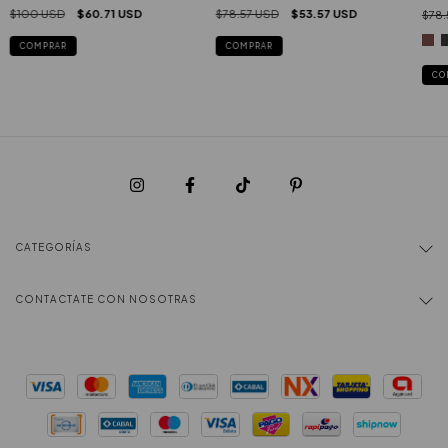
$100 USD
$60.71 USD
$78.57 USD
$53.57 USD
$78.
COMPRAR
COMPRAR
CO
CATEGORÍAS
CONTACTATE CON NOSOTRAS