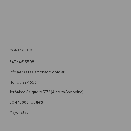
CONTACT US
541164513508
info@anastasiamonaco.com.ar
Honduras 4656
Soler 5888 (Outlet)
Mayoristas