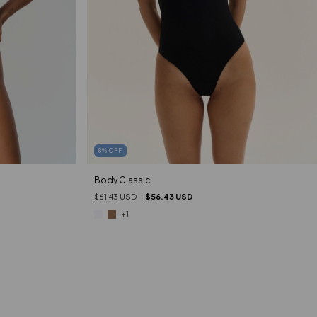
8
%
OFF
Body Classic
$61.43 USD
$56.43 USD
+1