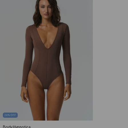
26
%
OFF
Body Hypnotica