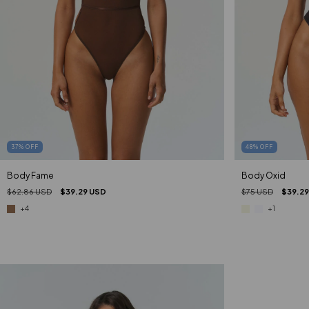
37
%
OFF
48
%
OFF
Body Fame
Body Oxid
$62.86 USD
$39.29 USD
$75 USD
$39.29
+4
+1