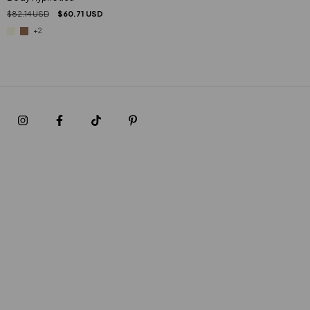
$82.14 USD
$60.71 USD
+2