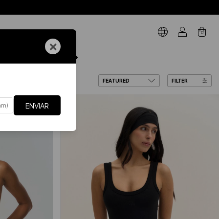
0
×
 OFF
GIFT CARD
FILTER
ENVIAR