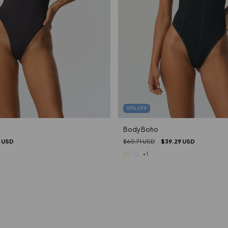
35
%
OFF
Body Boho
 USD
$60.71 USD
$39.29 USD
+1