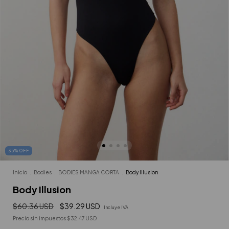
35
%
OFF
Inicio
.
Bodies
.
BODIES MANGA CORTA
.
Body Illusion
Body Illusion
$60.36 USD
$39.29 USD
Incluye IVA
Precio sin impuestos
$32.47 USD