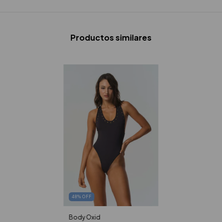
Productos similares
48
%
OFF
Body Oxid