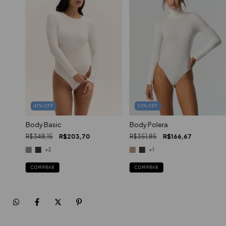
53
%
OFF
41
%
OFF
Body Polera
Body Basic
R$351,85
R$166,67
R$348,15
R$203,70
+1
+2
COMPRAR
COMPRAR