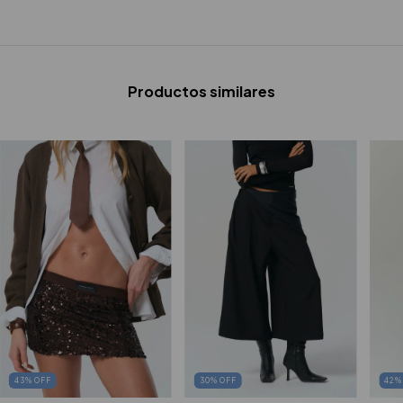
Productos similares
43
%
OFF
30
%
OFF
42