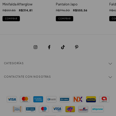
Minifalda Afterglow
Pantalon Japo
Fald
R$551,85
R$314,81
R$796,30
R$555,56
R$62
COMPRAR
COMPRAR
CO
CATEGORÍAS
CONTACTATE CON NOSOTRAS