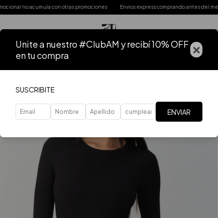
nal no acumula con otras promociones
Envios express comprando antes del mediodí
Unite a nuestro #ClubAM y recibí 10% OFF
×
en tu compra
SUSCRIBITE
ENVIAR