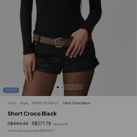
37
%
OFF
Inicio
.
Ropa
.
PARTES DE ABAJO
.
Short Croco Black
Short Croco Black
R$444,44
R$277,78
Incluye IVA
Precio sin impuestos
R$229,57