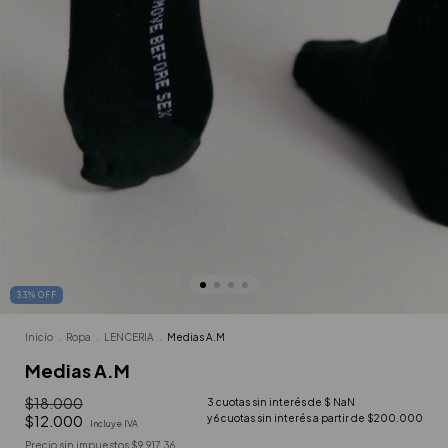
33
%
OFF
Inicio
.
Ropa
.
LENCERIA
.
Medias A.M
Medias A.M
$18.000
3
cuotas sin interés de
$ NaN
$12.000
Incluye IVA
Precio sin impuestos
$9.917,36