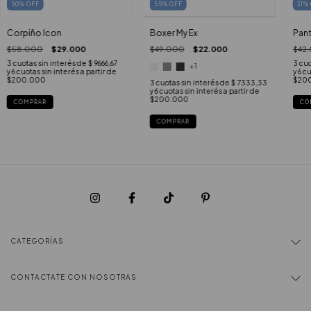
55
%
OFF
50
%
OFF
31
%
Boxer My Ex
Corpiño Icon
Pant
$49.000
$22.000
$58.000
$29.000
$42
3
cuotas sin interés de
$ 9666,67
3
cuo
+1
3
cuotas sin interés de
$ 7333,33
COMPRAR
CO
COMPRAR
CATEGORÍAS
CONTACTATE CON NOSOTRAS