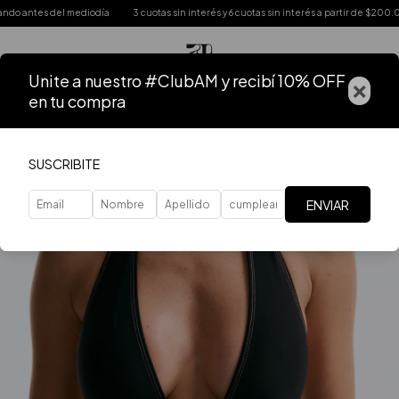
ntes del mediodía
3 cuotas sin interés y 6 cuotas sin interés a partir de $200.000
Unite a nuestro #ClubAM y recibí 10% OFF
×
en tu compra
SUSCRIBITE
ENVIAR