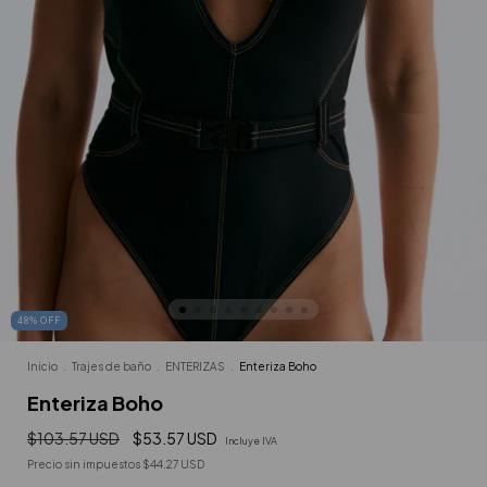
48
%
OFF
Inicio
.
Trajes de baño
.
ENTERIZAS
.
Enteriza Boho
Enteriza Boho
$103.57 USD
$53.57 USD
Incluye IVA
Precio sin impuestos
$44.27 USD