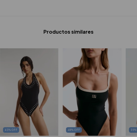
Productos similares
48
%
OFF
43
%
OFF
35